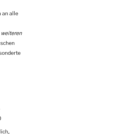
 an alle
n weiteren
ischen
esonderte
8
0
lich,