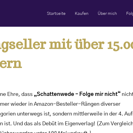
Startseite
Kaufen
Über mich
Fol
gseller mit über 15.0
ern
ine Ehre, dass
„Schattenwede – Folge mir nicht“
nicht
mer wieder in Amazon-Besteller-Rängen diverser
gorien unterwegs ist, sondern mittlerweile in der 4. Au
n ist. Und das als Debüt im Eigenverlag! (Zum Vergleic