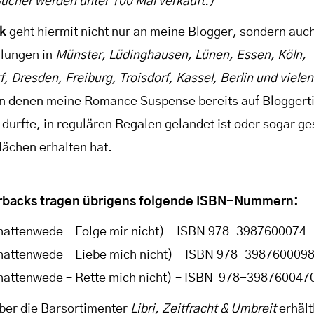
ücher werden unter 100 Mal verkauft.)
k
geht hiermit nicht nur an meine Blogger, sondern auch
lungen in
Münster, Lüdinghausen, Lünen, Essen, Köln,
, Dresden, Freiburg, Troisdorf, Kassel, Berlin und viele
 in denen meine Romance Suspense bereits auf Bloggert
 durfte, in regulären Regalen gelandet ist oder sogar g
lächen erhalten hat.
rbacks tragen übrigens folgende ISBN-Nummern:
chattenwede – Folge mir nicht) – ISBN 978-3987600074
chattenwede – Liebe mich nicht) – ISBN 978-398760009
chattenwede – Rette mich nicht) – ISBN
‎
978-398760047
über die Barsortimenter
Libri, Zeitfracht & Umbreit
erhält